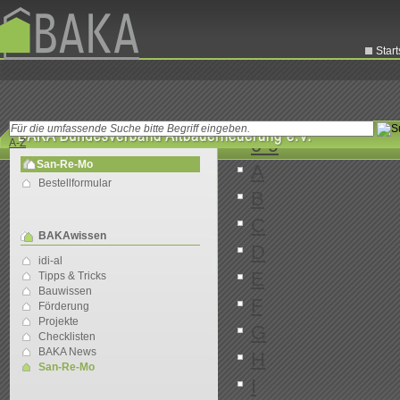
Start
0-9
A-Z
San-Re-Mo
A
Bestellformular
B
C
BAKAwissen
D
idi-al
E
Tipps & Tricks
Bauwissen
F
Förderung
Projekte
G
Checklisten
BAKA News
H
San-Re-Mo
I