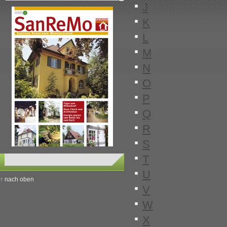
J
K
L
M
N
O
P
Q
R
S
T
U
↑ nach oben
V
W
X