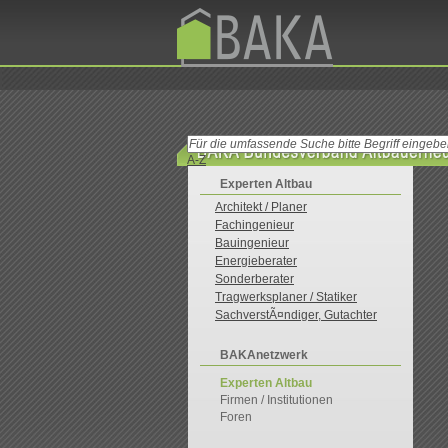
A-Z
Experten Altbau
Architekt / Planer
Fachingenieur
Bauingenieur
Energieberater
Sonderberater
Tragwerksplaner / Statiker
SachverstÃ¤ndiger, Gutachter
BAKAnetzwerk
Experten Altbau
Firmen / Institutionen
Foren