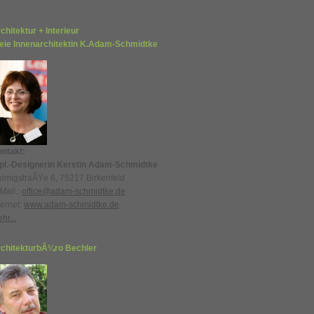
chitektur + Interieur
eie Innenarchitektin K.Adam-Schmidtke
ntakt:
pl.-Designerin Kerstin Adam-Schmidtke
imigstraÃŸe 6, 75217 Birkenfeld
Mail.:
office@adam-schmidtke.de
ternet:
www.adam-schmidtke.de
hr...
chitekturbÃ¼ro Bechler