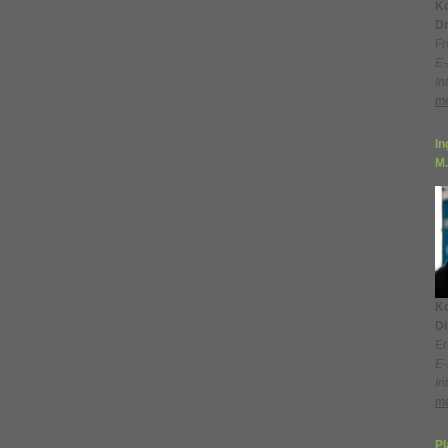
Ko
Dr
Fr
E-
In
me
In
M.
Ko
Di
Er
E-
In
me
P