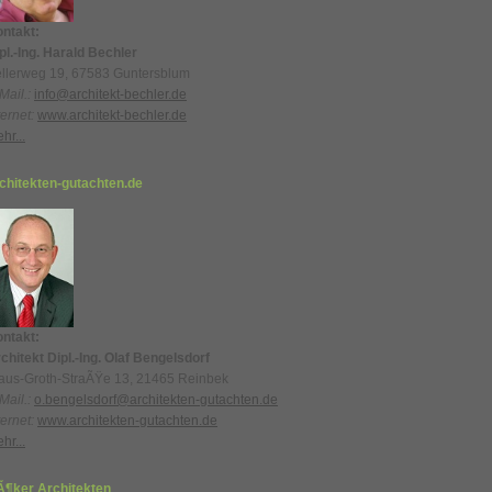
ntakt:
pl.-Ing. Harald Bechler
llerweg 19, 67583 Guntersblum
Mail.:
info@architekt-bechler.de
ternet:
www.architekt-bechler.de
hr...
chitekten-gutachten.de
ntakt:
chitekt Dipl.-Ing. Olaf Bengelsdorf
aus-Groth-StraÃŸe 13, 21465 Reinbek
Mail.:
o.bengelsdorf@architekten-gutachten.de
ternet:
www.architekten-gutachten.de
hr...
¶ker Architekten