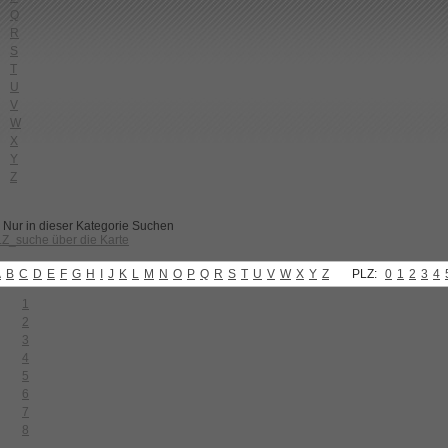
Q
R
S
T
U
V
W
X
Y
Z
Nur in dieser Kategorie Suchen
Z_suche über die Karte
A
B
C
D
E
F
G
H
I
J
K
L
M
N
O
P
Q
R
S
T
U
V
W
X
Y
Z
PLZ:
0
1
2
3
4
1
2
3
4
5
6
7
8