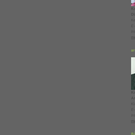
Ko
Di
Ke
E-
In
me
ar
Ko
Ar
Kl
E-
In
me
BÃ