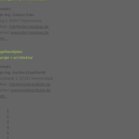
ntakt:
pl.-Ing. Johann Eder
ing 1, 83547 Babensham
Mail.:
info@eder-hausbau.de
ternet:
www.eder-hausbau.de
hr...
gelhardtplan
ergie + architektur
ntakt:
pl.-Ing. Jochen Engelhardt
unntalstr. 2, 97267 Himmelstadt
Mail.:
info@engelhardtplan.de
ternet:
www.engelhardtplan.de
hr...
1
2
3
4
5
6