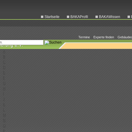
Startseite
BAKAProfil
BAKAWissen
Termine
Experte finden
Gebäuded
0-9
A
B
C
D
E
F
G
H
I
J
K
L
M
N
O
P