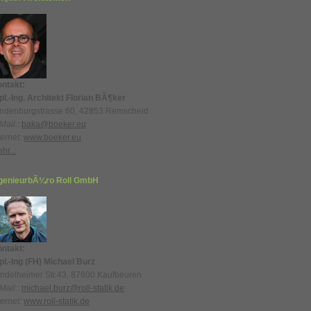
ntakt:
pl.-Ing. Architekt Florian BÃ¶ker
ndenburgstrasse 60, 42853 Remscheid
Mail.:
baka@boeker.eu
ternet:
www.boeker.eu
hr...
genieurbÃ¼ro Roll GmbH
ntakt:
pl.-Ing (FH) Michael Burz
ndelheimer Str.43, 87600 Kaufbeuren
Mail.:
michael.burz@roll-statik.de
ternet:
www.roll-statik.de