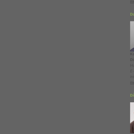
me
Da
Ko
Di
Hu
E-
In
me
DÃ