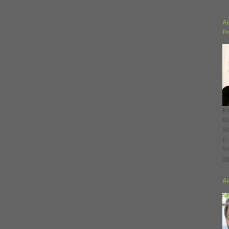
Ar
Fr
Ko
Di
He
E-
In
me
Ar