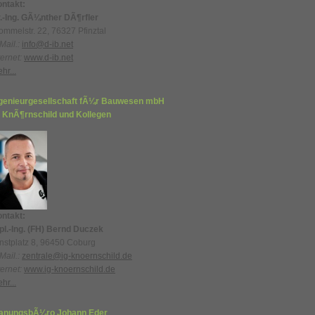
ntakt:
.-Ing. GÃ¼nther DÃ¶rfler
ommelstr. 22, 76327 Pfinztal
Mail.:
info@d-ib.net
ternet:
www.d-ib.net
hr...
genieurgesellschaft fÃ¼r Bauwesen mbH
 KnÃ¶rnschild und Kollegen
ntakt:
pl.-Ing. (FH) Bernd Duczek
nstplatz 8, 96450 Coburg
Mail.:
zentrale@ig-knoernschild.de
ternet:
www.ig-knoernschild.de
hr...
lanungsbÃ¼ro Johann Eder