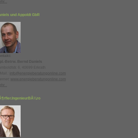
hr...
niels und Appoldt GbR
ntakt:
pl.-Betrw. Bernd Daniels
mboldtstr. 6, 40699 Erkrath
Mail.:
info@energieberatungonline.com
ternet:
www.energieberatungonline.com
hr...
¶rfler.IngenieurBÃ¼ro