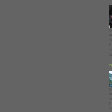
Ko
Di
Hi
E-
In
me
In
Ko
Di
Mi
E-
In