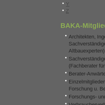
Y
Z
BAKA-Mitglie
Architekten, In
Sachverständige
Altbauexperten)
Sachverständig
(Fachberater fü
Berater-Anwärte
Einzelmitgliede
Forschung u. B
Forschungs- und
Verbraucherver