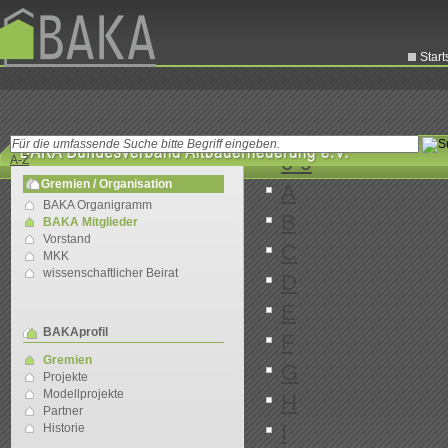
Start
0-9
A-Z
Gremien / Organisation
A
BAKA Organigramm
B
BAKA Mitglieder
Vorstand
C
MKK
wissenschaftlicher Beirat
D
E
BAKAprofil
F
Gremien
G
Projekte
Modellprojekte
H
Partner
I
Historie