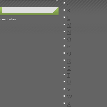
J
K
L
↑ nach oben
M
N
O
P
Q
R
S
T
U
V
W
X