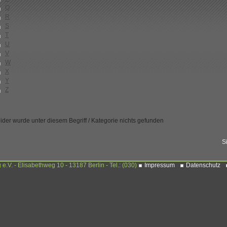
Q
R
S
T
U
V
W
X
Y
Z
ider wurde unter diesem Begriff / Kategorie nichts gefunden
S
. - Elisabethweg 10 - 13187 Berlin - Tel.: (030)
Impressum
Datenschutz