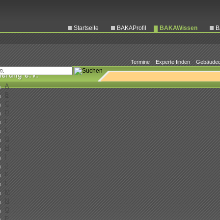
Startseite
BAKAProfil
BAKAWissen
B
Termine
Experte finden
Gebäuded
0-9
A
B
C
D
E
F
G
H
I
J
K
L
M
N
O
P