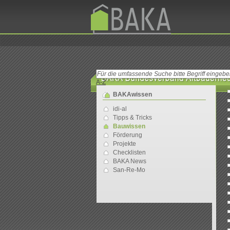
A-Z
BAKAwissen
idi-al
Tipps & Tricks
Bauwissen
Förderung
Projekte
Checklisten
BAKA News
San-Re-Mo