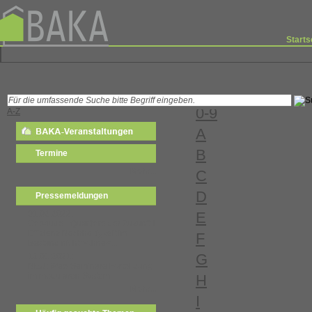
Starts
0-9
A-Z
A
B
Termine
Mehr...
C
D
Pressemeldungen
01.02.2022:
E
Gebäude - Quartiere der Zukunft I
Effizienz Nachhaltigkeit im
F
Bestand nicht >ohne<...
G
12.01.2021:
NEU: Web-Seminare Fortbildung
im modularen System
H
Mehr...
I