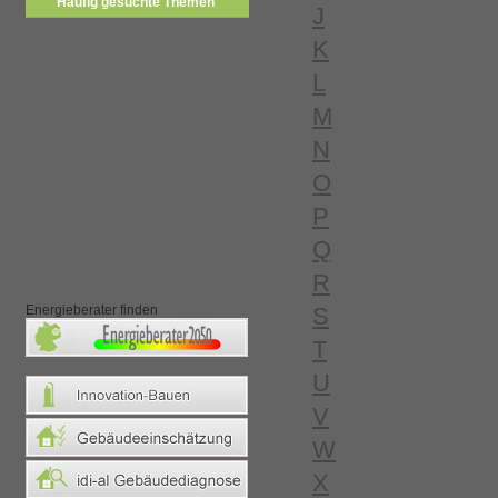
Häufig gesuchte Themen
J
F?r
K
F?r die umfassende suche bitte
begriff eingeben.
L
Baka,
-9472840 union all select
M
null,null,null,null,null
N
*
Beton
O
Villa
Waerme
P
-9472840 union all select
Q
null,null,null,concat(0x
Deckenbekleidungen
R
Energieberater finden
S
T
U
V
W
X