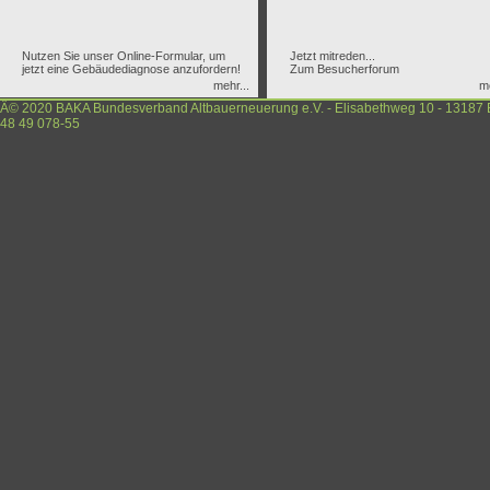
Nutzen Sie unser Online-Formular, um
Jetzt mitreden...
jetzt eine Gebäudediagnose anzufordern!
Zum Besucherforum
mehr...
me
Â© 2020 BAKA Bundesverband Altbauerneuerung e.V. - Elisabethweg 10 - 13187 Ber
48 49 078-55