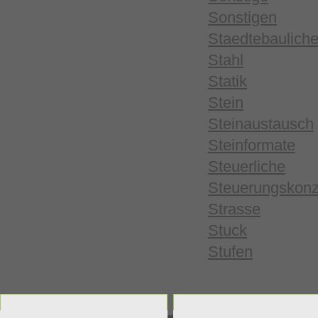
Sonstigen
Staedtebaulich
Stahl
Statik
Stein
Steinaustausch
Steinformate
Steuerliche
Steuerungskonz
Strasse
Stuck
Stufen
Gebäudediagnose anfordern
Besucherforum