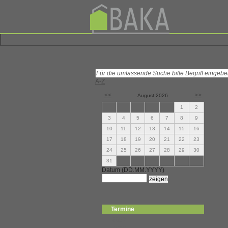
A-Z
<<
>>
August
2026
1
2
3
4
5
6
7
8
9
10
11
12
13
14
15
16
17
18
19
20
21
22
23
24
25
26
27
28
29
30
31
Datum (DD.MM.YYYY)
Termine
2027