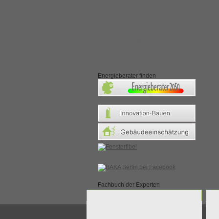
*
Beton
Villa
Waerme
-9472840 union all select
null,null,null,concat(0x
Deckenbekleidungen
Energieberater finden
Fachbuch der Experten
Gebäudediagnose anfordern
Be