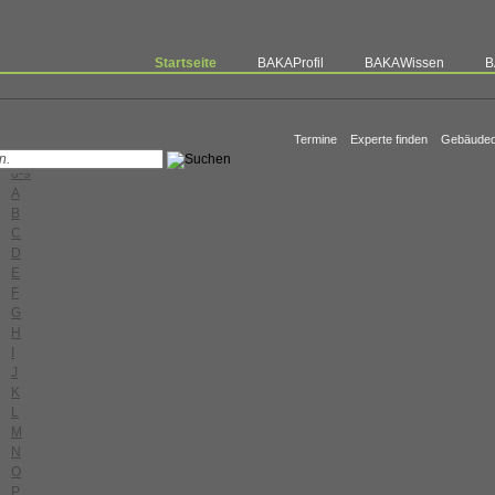
Startseite
BAKAProfil
BAKAWissen
B
Termine
Experte finden
Gebäuded
0-9
A
B
C
D
E
F
G
H
I
J
K
L
M
N
O
P