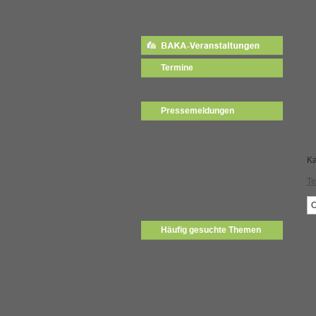
2026
Termine
Mehr...
Pressemeldungen
01.02.2022:
Gebäude - Quartiere der Zukunft I
Effizienz Nachhaltigkeit im
Bestand nicht >ohne<...
Ka
12.01.2021:
Te
NEU: Web-Seminare Fortbildung
im modularen System
Mehr...
O
Häufig gesuchte Themen
F?r
F?r die umfassende suche bitte
begriff eingeben.
Baka,
-9472840 union all select
null,null,null,null,null