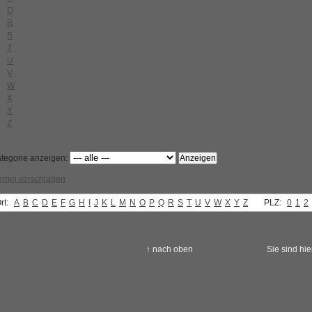
Q
R
S
T
U
V
W
X
Y
Z
tegorie anzeigen:
rmin vorschlagen
rt:
A
B
C
D
E
F
G
H
I
J
K
L
M
N
O
P
Q
R
S
T
U
V
W
X
Y
Z
PLZ:
0
1
2
↑ nach oben
Sie sind hie