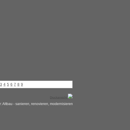
3
4
5
6
7
8
9
Druckansicht
r:
Altbau - sanieren, renovieren, modernisieren